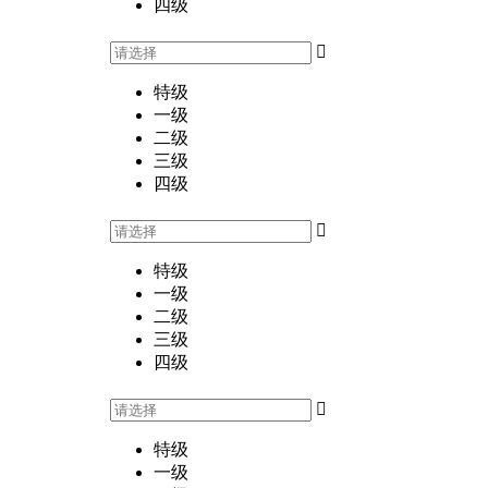
四级

特级
一级
二级
三级
四级

特级
一级
二级
三级
四级

特级
一级