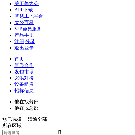
关于姜太公
APP下载
智慧工地平台
太公百科
VIP会员服务
产品手册
注册
登录
退出登录
首页
资质合作
发包市场
采供对接
设备租赁
招标信息
他在找分部
他在找总部
您已选择：
清除全部
所在区域：
