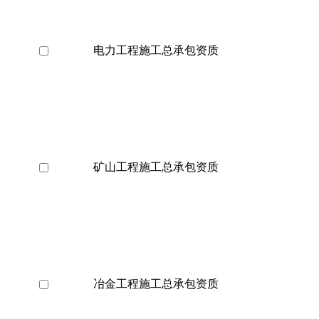
电力工程施工总承包资质
矿山工程施工总承包资质
冶金工程施工总承包资质