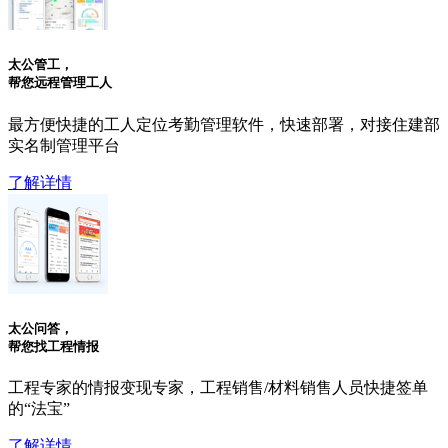
太公管工，
帮您远程管理工人
最方便快捷的工人定位考勤管理软件，快速部署，对接住建部
实名制管理平台
了解详情
太公问答，
帮您找工程情报
工程专家的情报变现专家，工程销售/材料销售人员快捷签单
的“法宝”
了解详情