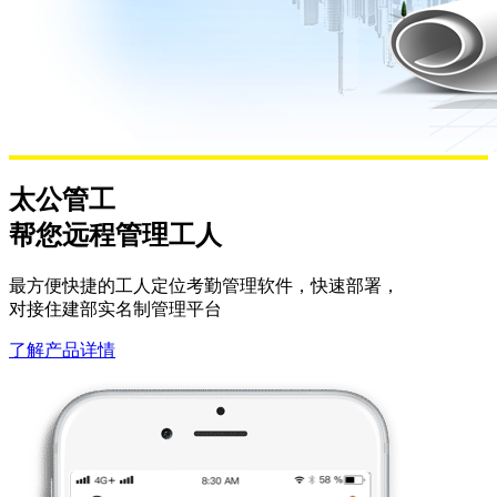
太公管工
帮您远程管理工人
最方便快捷的工人定位考勤管理软件，快速部署，
对接住建部实名制管理平台
了解产品详情