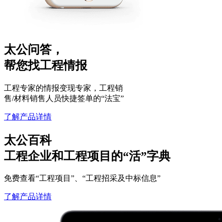
太公问答，
帮您找工程情报
工程专家的情报变现专家，工程销
售/材料销售人员快捷签单的“法宝”
了解产品详情
太公百科
工程企业和工程项目的“活”字典
免费查看“工程项目”、“工程招采及中标信息”
了解产品详情