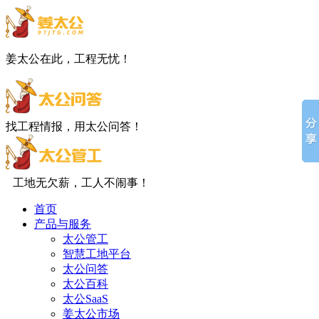
姜太公在此，工程无忧！
找工程情报，用太公问答！
工地无欠薪，工人不闹事！
首页
产品与服务
太公管工
智慧工地平台
太公问答
太公百科
太公SaaS
姜太公市场