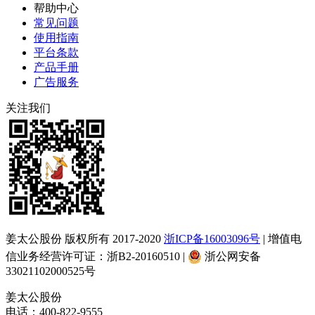
帮助中心
常见问题
使用指南
平台条款
产品手册
广告服务
关注我们
姜太公股份 版权所有 2017-2020
浙ICP备16003096号
| 增值电
信业务经营许可证：浙B2-20160510 |
浙公网安备
33021102000525号
姜太公股份
电话：400-822-9555