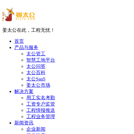
姜太公在此，工程无忧！
首页
产品与服务
太公管工
智慧工地平台
太公问答
太公百科
太公SaaS
姜太公市场
解决方案
用工实名考勤
工资专户监管
工程情报推送
工程业务管理
新闻资讯
企业新闻