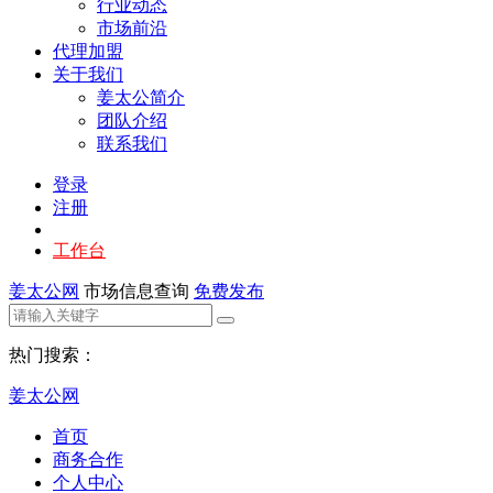
行业动态
市场前沿
代理加盟
关于我们
姜太公简介
团队介绍
联系我们
登录
注册
工作台
姜太公网
市场信息查询
免费发布
热门搜索：
姜太公网
首页
商务合作
个人中心