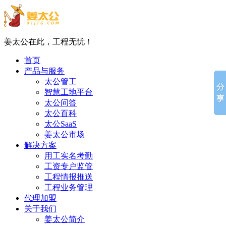
姜太公在此，工程无忧！
首页
产品与服务
太公管工
智慧工地平台
太公问答
太公百科
太公SaaS
姜太公市场
解决方案
用工实名考勤
工资专户监管
工程情报推送
工程业务管理
代理加盟
关于我们
姜太公简介