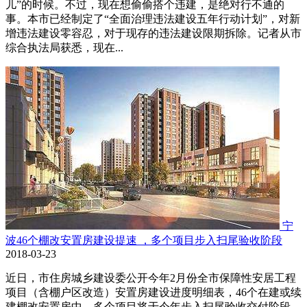
儿”的时候。不过，现在想偷偷搭个违建，是绝对行不通的
事。本市已经制定了“全面治理违法建设五年行动计划”，对新
增违法建设零容忍，对于现存的违法建设限期拆除。记者从市
综合执法局获悉，现在...
宁
波46个棚改安置房建设提速 ，多个项目步入扫尾验收阶段
2018-03-23
近日，市住房城乡建设委公开今年2月份全市保障性安居工程
项目（含棚户区改造）安置房建设进度明细表，46个在建或续
建棚改安置房中，多个项目将于今年步入扫尾验收交付阶段。