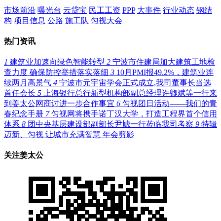
市场前沿
曝光台
云贷宝
民工工资
PPP
大事件
行业动态
钢结
构
项目信息
公路
施工队
匀视大会
热门资讯
1
建筑业加速向绿色智能转型
2
宁波市住建局加大建筑工地检
查力度 确保防控举措落实落细
3
10月PMI报49.2%，建筑业连
续两月高景气
4
宁波市元宇宙学会正式成立,我司董事长当选
首任会长
5
上海银行总行新型机构部副总经理许卿斌等一行来
到姜太公网商讨进一步合作事宜
6
匀视团日活动——我们的青
春纪念手册
7
匀视网将携手诺丁汉大学，打造工程界首个信用
体系
8
团中央基层建设部副部长尹虓一行莅临我司考察
9
特辑
迈新、匀视 让城市充满智慧 年会剪影
关注姜太公